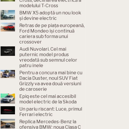
Cross, declinarea electrică a
modelului T-Cross
BMW X5 adoptă un nou look
și devine electric
Retras de pe piața europeană,
Ford Mondeo își continuă
cariera sub forma unui
crossover
Audi Nuvolari. Cel mai
puternic model produs
vreodată sub semnul celor
patru inele
Pentru a concura mai bine cu
Dacia Duster, noul SUV Fiat
Grizzly va avea două versiuni
de caroserie
Epiq este cel mai accesibil
model electric de la Skoda
Un pariu riscant: Luce, primul
Ferrari electric
Replica Mercedes-Benz la
ofensiva BMW: noua Clasa C