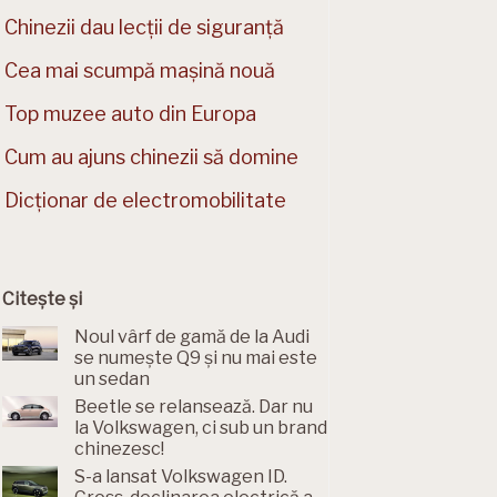
Chinezii dau lecții de siguranță
Cea mai scumpă mașină nouă
Top muzee auto din Europa
Cum au ajuns chinezii să domine
Dicționar de electromobilitate
Citește și
Noul vârf de gamă de la Audi
se numește Q9 și nu mai este
un sedan
Beetle se relansează. Dar nu
la Volkswagen, ci sub un brand
chinezesc!
S-a lansat Volkswagen ID.