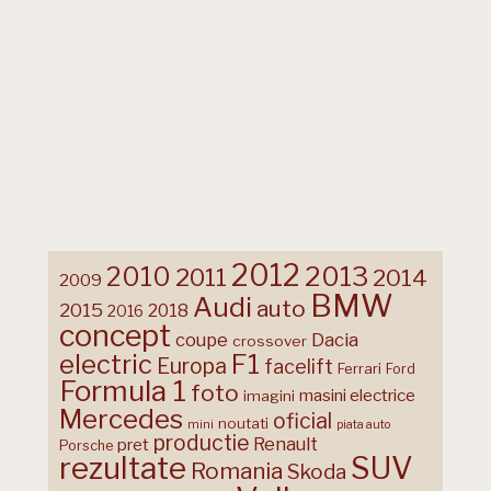
2012
2013
2010
2011
2014
2009
BMW
Audi
auto
2015
2018
2016
concept
coupe
Dacia
crossover
F1
electric
Europa
facelift
Ferrari
Ford
Formula 1
foto
masini electrice
imagini
Mercedes
oficial
noutati
mini
piata auto
productie
Renault
pret
Porsche
rezultate
SUV
Romania
Skoda