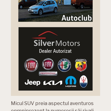
Micul SUV preia aspectul aventuros
onmniprezent la numeroșii săi rivali.