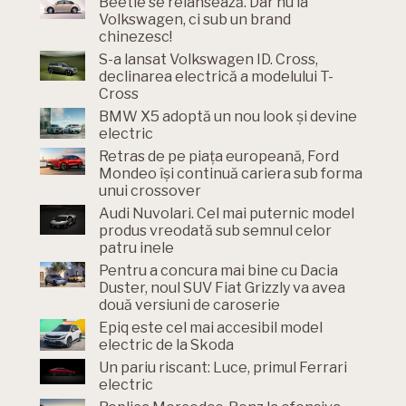
Beetle se relansează. Dar nu la
Volkswagen, ci sub un brand
chinezesc!
S-a lansat Volkswagen ID. Cross,
declinarea electrică a modelului T-
Cross
BMW X5 adoptă un nou look și devine
electric
Retras de pe piața europeană, Ford
Mondeo își continuă cariera sub forma
unui crossover
Audi Nuvolari. Cel mai puternic model
produs vreodată sub semnul celor
patru inele
Pentru a concura mai bine cu Dacia
Duster, noul SUV Fiat Grizzly va avea
două versiuni de caroserie
Epiq este cel mai accesibil model
electric de la Skoda
Un pariu riscant: Luce, primul Ferrari
electric