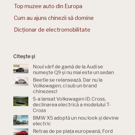
Top muzee auto din Europa
Cum au ajuns chinezii să domine
Dicționar de electromobilitate
Citește și
Noul vârf de gamă de la Audi se
numește Q9 și nu mai este un sedan
Beetle se relansează. Dar nu la
Volkswagen, ci sub un brand
chinezesc!
S-a lansat Volkswagen ID. Cross,
declinarea electrică a modelului T-
Cross
BMW X5 adoptă un nou look și devine
electric
Retras de pe piața europeană, Ford