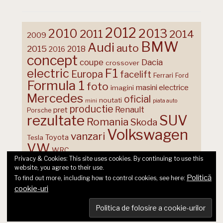
2012
2013
2010
2011
2014
2009
BMW
Audi
auto
2015
2018
2016
concept
coupe
Dacia
crossover
F1
electric
Europa
facelift
Ferrari
Ford
Formula 1
foto
masini electrice
imagini
Mercedes
oficial
noutati
mini
piata auto
productie
Renault
pret
Porsche
rezultate
SUV
Romania
Skoda
Volkswagen
vanzari
Toyota
Tesla
VW
WRC
Privacy & Cookies: This site uses cookies. By continuing to use this
website, you agree to their use.
Politică
To find out more, including how to control cookies, see here:
cookie-uri
© 2026 Ecart Media SRL | made by Nina Cocea &
infin