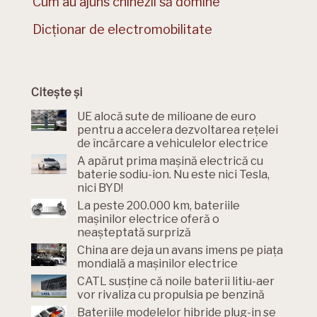
Cum au ajuns chinezii să domine
Dicționar de electromobilitate
Citește și
UE alocă sute de milioane de euro
pentru a accelera dezvoltarea rețelei
de încărcare a vehiculelor electrice
A apărut prima mașină electrică cu
baterie sodiu-ion. Nu este nici Tesla,
nici BYD!
La peste 200.000 km, bateriile
mașinilor electrice oferă o
neașteptată surpriză
China are deja un avans imens pe piața
mondială a mașinilor electrice
CATL susține că noile baterii litiu-aer
vor rivaliza cu propulsia pe benzină
Bateriile modelelor hibride plug-in se