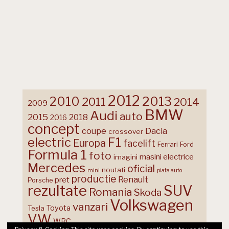
2012
2013
2010
2011
2014
2009
BMW
Audi
auto
2015
2018
2016
concept
coupe
Dacia
crossover
F1
electric
Europa
facelift
Ferrari
Ford
Formula 1
foto
masini electrice
imagini
Mercedes
oficial
noutati
mini
piata auto
productie
Renault
pret
Porsche
rezultate
SUV
Romania
Skoda
Volkswagen
vanzari
Toyota
Tesla
VW
WRC