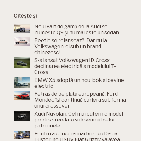
Citește și
Noul vârf de gamă de la Audi se
numește Q9 și nu mai este un sedan
Beetle se relansează. Dar nu la
Volkswagen, ci sub un brand
chinezesc!
S-a lansat Volkswagen ID. Cross,
declinarea electrică a modelului T-
Cross
BMW X5 adoptă un nou look și devine
electric
Retras de pe piața europeană, Ford
Mondeo își continuă cariera sub forma
unui crossover
Audi Nuvolari. Cel mai puternic model
produs vreodată sub semnul celor
patru inele
Pentru a concura mai bine cu Dacia
Duster, noul SUV Fiat Grizzly va avea