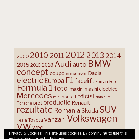
2012
2013
2010
2011
2014
2009
BMW
Audi
auto
2015
2018
2016
concept
coupe
Dacia
crossover
F1
electric
Europa
facelift
Ferrari
Ford
Formula 1
foto
masini electrice
imagini
Mercedes
oficial
noutati
mini
piata auto
productie
Renault
pret
Porsche
rezultate
SUV
Romania
Skoda
Volkswagen
vanzari
Toyota
Tesla
VW
WRC
Privacy & Cookies: This site uses cookies. By continuing to use this
website, you agree to their use.