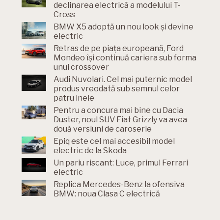
declinarea electrică a modelului T-
Cross
BMW X5 adoptă un nou look și devine
electric
Retras de pe piața europeană, Ford
Mondeo își continuă cariera sub forma
unui crossover
Audi Nuvolari. Cel mai puternic model
produs vreodată sub semnul celor
patru inele
Pentru a concura mai bine cu Dacia
Duster, noul SUV Fiat Grizzly va avea
două versiuni de caroserie
Epiq este cel mai accesibil model
electric de la Skoda
Un pariu riscant: Luce, primul Ferrari
electric
Replica Mercedes-Benz la ofensiva
BMW: noua Clasa C electrică