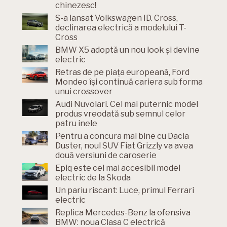
chinezesc!
S-a lansat Volkswagen ID. Cross,
declinarea electrică a modelului T-
Cross
BMW X5 adoptă un nou look și devine
electric
Retras de pe piața europeană, Ford
Mondeo își continuă cariera sub forma
unui crossover
Audi Nuvolari. Cel mai puternic model
produs vreodată sub semnul celor
patru inele
Pentru a concura mai bine cu Dacia
Duster, noul SUV Fiat Grizzly va avea
două versiuni de caroserie
Epiq este cel mai accesibil model
electric de la Skoda
Un pariu riscant: Luce, primul Ferrari
electric
Replica Mercedes-Benz la ofensiva
BMW: noua Clasa C electrică