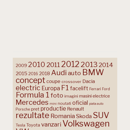
2012
2013
2010
2011
2014
2009
BMW
Audi
auto
2015
2018
2016
concept
coupe
Dacia
crossover
F1
electric
Europa
facelift
Ferrari
Ford
Formula 1
foto
masini electrice
imagini
Mercedes
oficial
noutati
mini
piata auto
productie
Renault
pret
Porsche
rezultate
SUV
Romania
Skoda
Volkswagen
vanzari
Toyota
Tesla