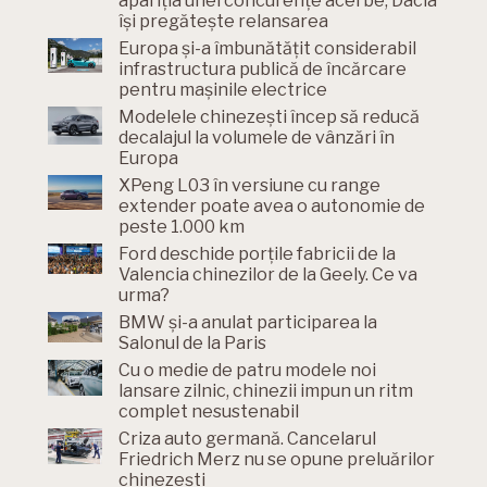
apariția unei concurențe acerbe, Dacia
își pregătește relansarea
Europa și-a îmbunătățit considerabil
infrastructura publică de încărcare
pentru mașinile electrice
Modelele chinezești încep să reducă
decalajul la volumele de vânzări în
Europa
XPeng L03 în versiune cu range
extender poate avea o autonomie de
peste 1.000 km
Ford deschide porțile fabricii de la
Valencia chinezilor de la Geely. Ce va
urma?
BMW și-a anulat participarea la
Salonul de la Paris
Cu o medie de patru modele noi
lansare zilnic, chinezii impun un ritm
complet nesustenabil
Criza auto germană. Cancelarul
Friedrich Merz nu se opune preluărilor
chinezești