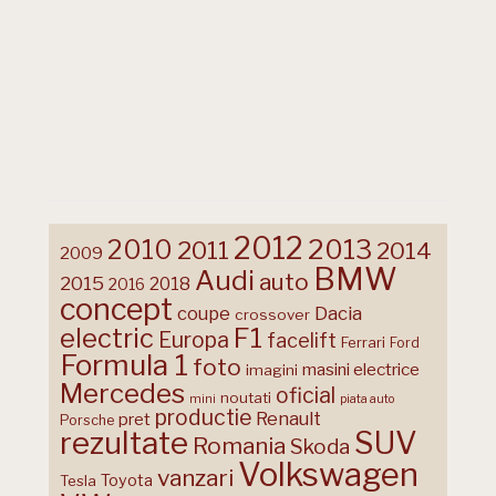
2012
2013
2010
2011
2014
2009
BMW
Audi
auto
2015
2018
2016
concept
coupe
Dacia
crossover
F1
electric
Europa
facelift
Ferrari
Ford
Formula 1
foto
masini electrice
imagini
Mercedes
oficial
noutati
mini
piata auto
productie
Renault
pret
Porsche
rezultate
SUV
Romania
Skoda
Volkswagen
vanzari
Toyota
Tesla