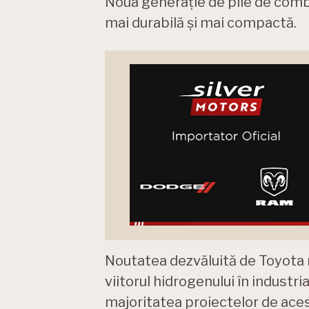
Noua generație de pile de combu
mai durabilă și mai compactă.
Noutatea dezvăluită de Toyota r
viitorul hidrogenului în industria
majoritatea proiectelor de aces