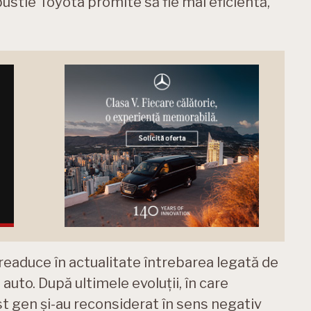
stie Toyota promite să fie mai eficientă,
eaduce în actualitate întrebarea legată de
 auto. După ultimele evoluții, în care
t gen și-au reconsiderat în sens negativ