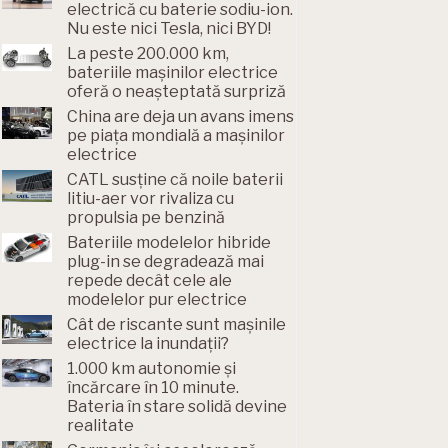
electrică cu baterie sodiu-ion.
Nu este nici Tesla, nici BYD!
La peste 200.000 km,
bateriile mașinilor electrice
oferă o neașteptată surpriză
China are deja un avans imens
pe piața mondială a mașinilor
electrice
CATL susține că noile baterii
litiu-aer vor rivaliza cu
propulsia pe benzină
Bateriile modelelor hibride
plug-in se degradează mai
repede decât cele ale
modelelor pur electrice
Cât de riscante sunt mașinile
electrice la inundații?
1.000 km autonomie și
încărcare în 10 minute.
Bateria în stare solidă devine
realitate