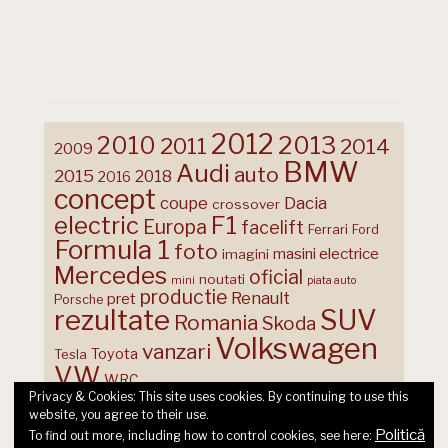
2012
2013
2010
2011
2014
2009
BMW
Audi
auto
2015
2018
2016
concept
coupe
Dacia
crossover
F1
electric
Europa
facelift
Ferrari
Ford
Formula 1
foto
masini electrice
imagini
Mercedes
oficial
noutati
mini
piata auto
productie
Renault
pret
Porsche
rezultate
SUV
Romania
Skoda
Volkswagen
vanzari
Toyota
Tesla
VW
WRC
Privacy & Cookies: This site uses cookies. By continuing to use this
website, you agree to their use.
Politică
To find out more, including how to control cookies, see here: