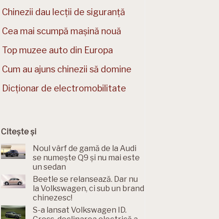
Chinezii dau lecții de siguranță
Cea mai scumpă mașină nouă
Top muzee auto din Europa
Cum au ajuns chinezii să domine
Dicționar de electromobilitate
Citește și
Noul vârf de gamă de la Audi
se numește Q9 și nu mai este
un sedan
Beetle se relansează. Dar nu
la Volkswagen, ci sub un brand
chinezesc!
S-a lansat Volkswagen ID.