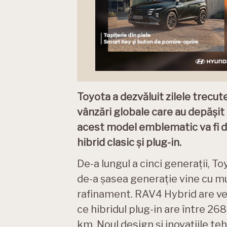
Toyota a dezvăluit zilele trecu
vânzări globale care au depășit 
acest model emblematic va fi di
hibrid clasic și plug-in.
De-a lungul a cinci generații, T
de-a șasea generație vine cu mu
rafinament. RAV4 Hybrid are vers
ce hibridul plug-in are între 26
km. Noul design și inovațiile te