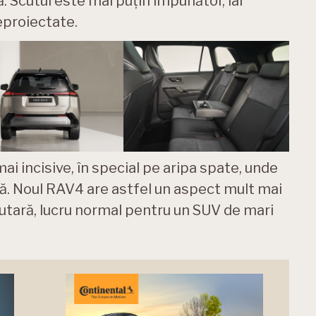
. Scutul este mai puțin impunător, iar
reproiectate.
 mai incisive, în special pe aripa spate, unde
nță. Noul RAV4 are astfel un aspect mult mai
tutară, lucru normal pentru un SUV de mari