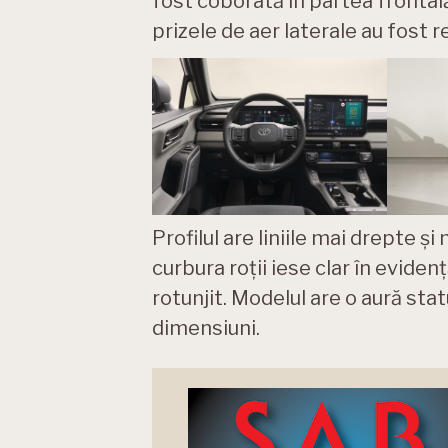
fost coborâtă în partea frontală
prizele de aer laterale au fost 
Profilul are liniile mai drepte și
curbura roții iese clar în evide
rotunjit. Modelul are o aură sta
dimensiuni.