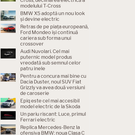
Cross, declinarea electrică a
modelului T-Cross
BMW X5 adoptă un nou look
și devine electric
Retras de pe piața europeană,
Ford Mondeo își continuă
cariera sub forma unui
crossover
Audi Nuvolari. Cel mai
puternic model produs
vreodată sub semnul celor
patru inele
Pentru a concura mai bine cu
Dacia Duster, noul SUV Fiat
Grizzly va avea două versiuni
de caroserie
Epiq este cel mai accesibil
model electric de la Skoda
Un pariu riscant: Luce, primul
Ferrari electric
Replica Mercedes-Benz la
ofensiva BMW: noua Clasa C