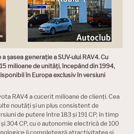
te a șasea generație a SUV-ului RAV4. Cu
15 milioane de unități, începând din 1994,
sponibil în Europa exclusiv în versiuni
oyota RAV4 a cucerit milioane de clienți. Cea
lte noutăți și un plus consistent de
iuni de putere între 183 și 191 CP, în timp
8 și 304 CP, cu o autonomie electrică de 100
hnologice îi completează atractivitatea și