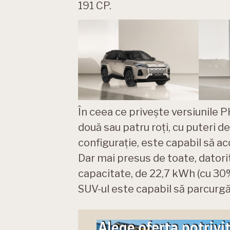
191 CP.
În ceea ce privește versiunile 
două sau patru roți, cu puteri d
configurație, este capabil să ac
Dar mai presus de toate, datorit
capacitate, de 22,7 kWh (cu 30
SUV-ul este capabil să parcurgă