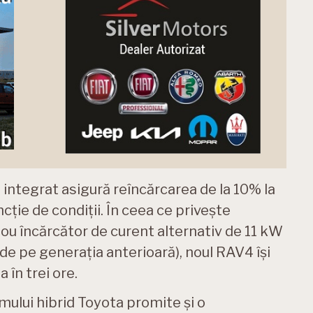
integrat asigură reîncărcarea de la 10% la
cție de condiții. În ceea ce privește
nou încărcător de curent alternativ de 11 kW
 de pe generația anterioară), noul RAV4 își
în trei ore.
ului hibrid Toyota promite și o