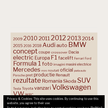
2012
2013
2010
2011
2014
2009
BMW
Audi
auto
2015
2018
2016
concept
coupe
Dacia
crossover
F1
electric
Europa
facelift
Ferrari
Ford
Formula 1
foto
masini electrice
imagini
Mercedes
oficial
noutati
mini
piata auto
productie
Renault
pret
Porsche
rezultate
SUV
Romania
Skoda
Volkswagen
vanzari
Toyota
Tesla
VW
WRC
Privacy & Cookies: This site uses cookies. By continuing to use this
website, you agree to their use.