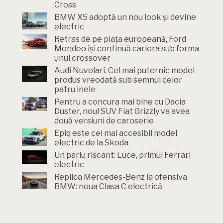
Cross
BMW X5 adoptă un nou look și devine
electric
Retras de pe piața europeană, Ford
Mondeo își continuă cariera sub forma
unui crossover
Audi Nuvolari. Cel mai puternic model
produs vreodată sub semnul celor
patru inele
Pentru a concura mai bine cu Dacia
Duster, noul SUV Fiat Grizzly va avea
două versiuni de caroserie
Epiq este cel mai accesibil model
electric de la Skoda
Un pariu riscant: Luce, primul Ferrari
electric
Replica Mercedes-Benz la ofensiva
BMW: noua Clasa C electrică