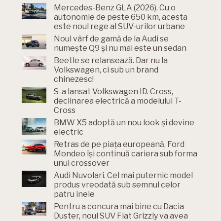
Mercedes-Benz GLA (2026). Cu o
autonomie de peste 650 km, acesta
este noul rege al SUV-urilor urbane
Noul vârf de gamă de la Audi se
numește Q9 și nu mai este un sedan
Beetle se relansează. Dar nu la
Volkswagen, ci sub un brand
chinezesc!
S-a lansat Volkswagen ID. Cross,
declinarea electrică a modelului T-
Cross
BMW X5 adoptă un nou look și devine
electric
Retras de pe piața europeană, Ford
Mondeo își continuă cariera sub forma
unui crossover
Audi Nuvolari. Cel mai puternic model
produs vreodată sub semnul celor
patru inele
Pentru a concura mai bine cu Dacia
Duster, noul SUV Fiat Grizzly va avea