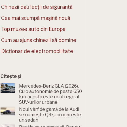
Chinezii dau lecții de siguranță
Cea mai scumpă mașină nouă
Top muzee auto din Europa
Cum au ajuns chinezii să domine
Dicționar de electromobilitate
Citește și
Mercedes-Benz GLA (2026).
Cu o autonomie de peste 650
km, acesta este noul rege al
SUV-urilor urbane
Noul vârf de gamă de la Audi
se numește Q9 și nu mai este
un sedan