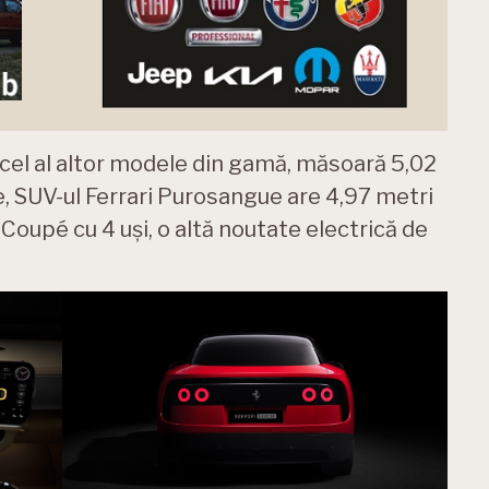
e cel al altor modele din gamă, măsoară 5,02
, SUV-ul Ferrari Purosangue are 4,97 metri
oupé cu 4 uși, o altă noutate electrică de