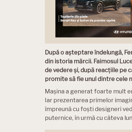
După o așteptare îndelungă, Fer
din istoria mărcii. Faimosul Lu
de vedere și, după reacțiile pe 
promite să fie unul dintre cele
Mașina a generat foarte mult en
Iar prezentarea primelor imagini
împreună cu foști designeri vede
puternice, în urmă cu câteva lun