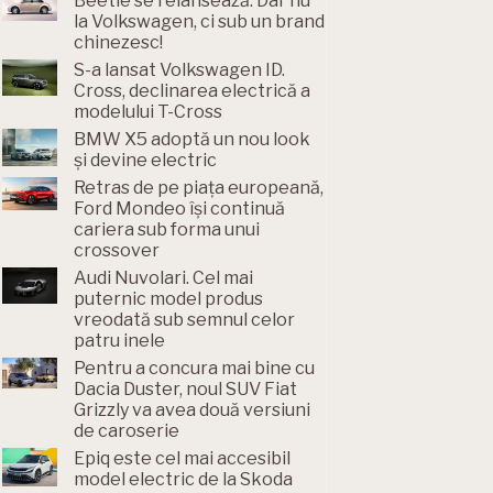
Beetle se relansează. Dar nu
la Volkswagen, ci sub un brand
chinezesc!
S-a lansat Volkswagen ID.
Cross, declinarea electrică a
modelului T-Cross
BMW X5 adoptă un nou look
și devine electric
Retras de pe piața europeană,
Ford Mondeo își continuă
cariera sub forma unui
crossover
Audi Nuvolari. Cel mai
puternic model produs
vreodată sub semnul celor
patru inele
Pentru a concura mai bine cu
Dacia Duster, noul SUV Fiat
Grizzly va avea două versiuni
de caroserie
Epiq este cel mai accesibil
model electric de la Skoda