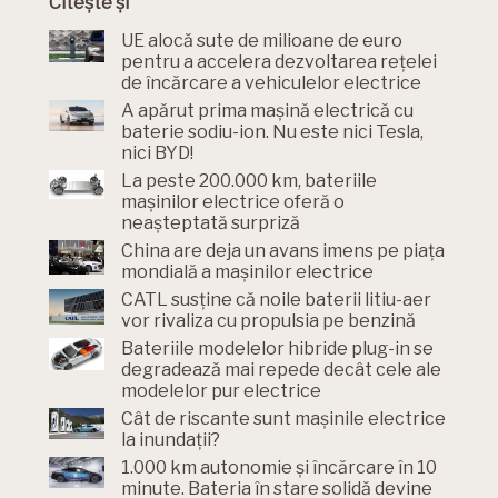
Citește și
UE alocă sute de milioane de euro
pentru a accelera dezvoltarea rețelei
de încărcare a vehiculelor electrice
A apărut prima mașină electrică cu
baterie sodiu-ion. Nu este nici Tesla,
nici BYD!
La peste 200.000 km, bateriile
mașinilor electrice oferă o
neașteptată surpriză
China are deja un avans imens pe piața
mondială a mașinilor electrice
CATL susține că noile baterii litiu-aer
vor rivaliza cu propulsia pe benzină
Bateriile modelelor hibride plug-in se
degradează mai repede decât cele ale
modelelor pur electrice
Cât de riscante sunt mașinile electrice
la inundații?
1.000 km autonomie și încărcare în 10
minute. Bateria în stare solidă devine