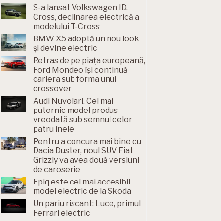
S-a lansat Volkswagen ID.
Cross, declinarea electrică a
modelului T-Cross
BMW X5 adoptă un nou look
și devine electric
Retras de pe piața europeană,
Ford Mondeo își continuă
cariera sub forma unui
crossover
Audi Nuvolari. Cel mai
puternic model produs
vreodată sub semnul celor
patru inele
Pentru a concura mai bine cu
Dacia Duster, noul SUV Fiat
Grizzly va avea două versiuni
de caroserie
Epiq este cel mai accesibil
model electric de la Skoda
Un pariu riscant: Luce, primul
Ferrari electric