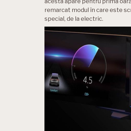
acesta apare pentru prima oară
remarcat modul în care este scr
special, de la electric.