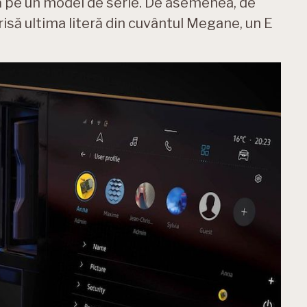
 pe un model de serie. De asemenea, de
isă ultima literă din cuvântul Megane, un E