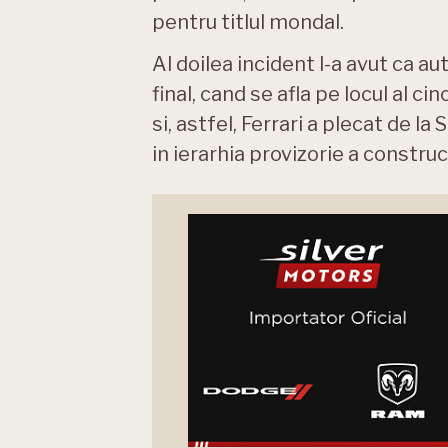
pentru titlul mondal.
Al doilea incident l-a avut ca a
final, cand se afla pe locul al ci
si, astfel, Ferrari a plecat de l
in ierarhia provizorie a constru