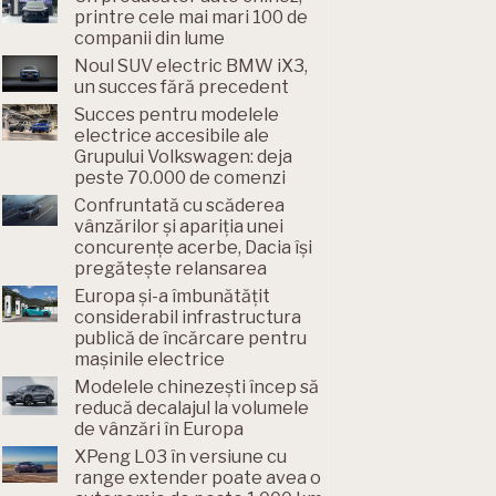
printre cele mai mari 100 de
companii din lume
Noul SUV electric BMW iX3,
un succes fără precedent
Succes pentru modelele
electrice accesibile ale
Grupului Volkswagen: deja
peste 70.000 de comenzi
Confruntată cu scăderea
vânzărilor și apariția unei
concurențe acerbe, Dacia își
pregătește relansarea
Europa și-a îmbunătățit
considerabil infrastructura
publică de încărcare pentru
mașinile electrice
Modelele chinezești încep să
reducă decalajul la volumele
de vânzări în Europa
XPeng L03 în versiune cu
range extender poate avea o