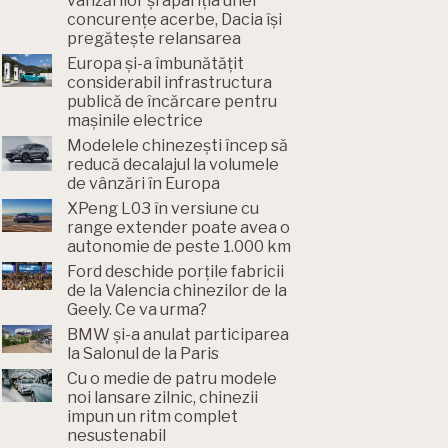
vânzărilor și apariția unei
concurențe acerbe, Dacia își
pregătește relansarea
Europa și-a îmbunătățit
considerabil infrastructura
publică de încărcare pentru
mașinile electrice
Modelele chinezești încep să
reducă decalajul la volumele
de vânzări în Europa
XPeng L03 în versiune cu
range extender poate avea o
autonomie de peste 1.000 km
Ford deschide porțile fabricii
de la Valencia chinezilor de la
Geely. Ce va urma?
BMW și-a anulat participarea
la Salonul de la Paris
Cu o medie de patru modele
noi lansare zilnic, chinezii
impun un ritm complet
nesustenabil