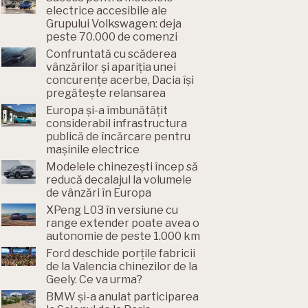
electrice accesibile ale
Grupului Volkswagen: deja
peste 70.000 de comenzi
Confruntată cu scăderea
vânzărilor și apariția unei
concurențe acerbe, Dacia își
pregătește relansarea
Europa și-a îmbunătățit
considerabil infrastructura
publică de încărcare pentru
mașinile electrice
Modelele chinezești încep să
reducă decalajul la volumele
de vânzări în Europa
XPeng L03 în versiune cu
range extender poate avea o
autonomie de peste 1.000 km
Ford deschide porțile fabricii
de la Valencia chinezilor de la
Geely. Ce va urma?
BMW și-a anulat participarea