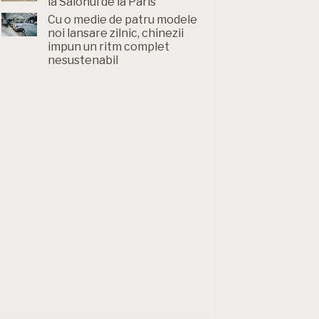
la Salonul de la Paris
Cu o medie de patru modele
noi lansare zilnic, chinezii
impun un ritm complet
nesustenabil