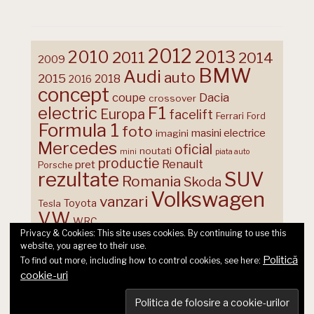
2012
2013
2010
2011
2014
2009
BMW
Audi
auto
2015
2018
2016
concept
coupe
Dacia
crossover
F1
electric
Europa
facelift
Ferrari
Ford
Formula 1
foto
masini electrice
imagini
Mercedes
oficial
noutati
mini
piata auto
productie
Renault
pret
Porsche
rezultate
SUV
Romania
Skoda
Volkswagen
vanzari
Toyota
Tesla
VW
WRC
Privacy & Cookies: This site uses cookies. By continuing to use this
website, you agree to their use.
Politică
To find out more, including how to control cookies, see here:
cookie-uri
© 2026 Ecart Media SRL | made by Nina Cocea &
infin