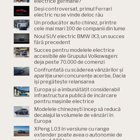
electrice germane?
Deși controversat, primul Ferrari
electric nu se vinde deloc rău
Un producător auto chinez, printre
cele mai mari 100 de companii din lume
Noul SUV electric BMW iX3, un succes
fără precedent
Succes pentru modelele electrice
accesibile ale Grupului Volkswagen:
deja peste 70.000 de comenzi
Confruntată cu scăderea vânzărilor și
apariția unei concurențe acerbe, Dacia
își pregătește relansarea
Europa și-a îmbunătățit considerabil
infrastructura publică de încărcare
pentru mașinile electrice
Modelele chinezești încep să reducă
decalajul la volumele de vânzări în
Europa
XPeng L03 în versiune cu range
extender poate avea o autonomie de