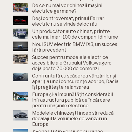
De ce nu mai vor chinezii mașini
electrice germane?
Deși controversat, primul Ferrari
electric nu se vinde deloc rău
Un producător auto chinez, printre
cele mai mari 100 de companii din lume
Noul SUV electric BMW iX3, un succes
fără precedent
Succes pentru modelele electrice
accesibile ale Grupului Volkswagen:
deja peste 70.000 de comenzi
Confruntată cu scăderea vânzărilor și
apariția unei concurențe acerbe, Dacia
își pregătește relansarea
Europa și-a îmbunătățit considerabil
infrastructura publică de încărcare
pentru mașinile electrice
Modelele chinezești încep să reducă
decalajul la volumele de vânzări în
Europa
XPeng L03 în versiune cu range