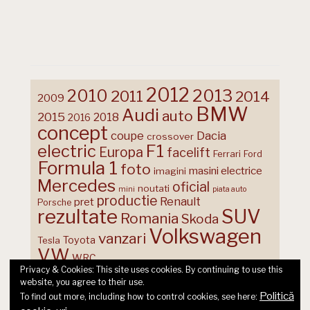
2012
2013
2010
2011
2014
2009
BMW
Audi
auto
2015
2018
2016
concept
coupe
Dacia
crossover
F1
electric
Europa
facelift
Ferrari
Ford
Formula 1
foto
masini electrice
imagini
Mercedes
oficial
noutati
mini
piata auto
productie
Renault
pret
Porsche
rezultate
SUV
Romania
Skoda
Volkswagen
vanzari
Toyota
Tesla
VW
WRC
Privacy & Cookies: This site uses cookies. By continuing to use this
website, you agree to their use.
Politică
To find out more, including how to control cookies, see here: