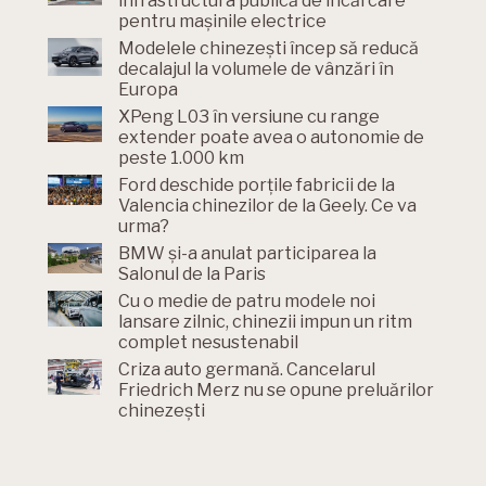
infrastructura publică de încărcare
pentru mașinile electrice
Modelele chinezești încep să reducă
decalajul la volumele de vânzări în
Europa
XPeng L03 în versiune cu range
extender poate avea o autonomie de
peste 1.000 km
Ford deschide porțile fabricii de la
Valencia chinezilor de la Geely. Ce va
urma?
BMW și-a anulat participarea la
Salonul de la Paris
Cu o medie de patru modele noi
lansare zilnic, chinezii impun un ritm
complet nesustenabil
Criza auto germană. Cancelarul
Friedrich Merz nu se opune preluărilor
chinezești