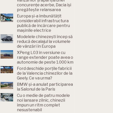
vânzărilor și apariția unei
concurențe acerbe, Dacia își
pregătește relansarea
Europa și-a îmbunătățit
considerabil infrastructura
publică de încărcare pentru
mașinile electrice
Modelele chinezești încep să
reducă decalajul la volumele
de vânzări în Europa
XPeng L03 în versiune cu
range extender poate avea o
autonomie de peste 1.000 km
Ford deschide porțile fabricii
de la Valencia chinezilor de la
Geely. Ce va urma?
BMW și-a anulat participarea
la Salonul de la Paris
Cu o medie de patru modele
noi lansare zilnic, chinezii
impun un ritm complet
nesustenabil