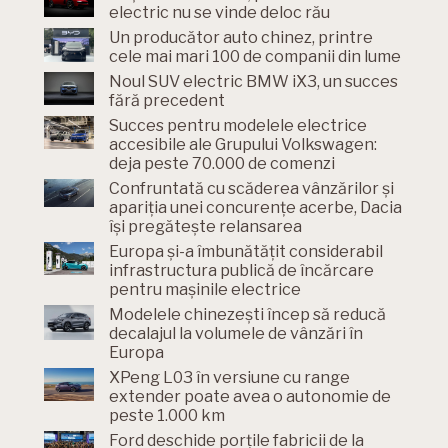
electric nu se vinde deloc rău
Un producător auto chinez, printre
cele mai mari 100 de companii din lume
Noul SUV electric BMW iX3, un succes
fără precedent
Succes pentru modelele electrice
accesibile ale Grupului Volkswagen:
deja peste 70.000 de comenzi
Confruntată cu scăderea vânzărilor și
apariția unei concurențe acerbe, Dacia
își pregătește relansarea
Europa și-a îmbunătățit considerabil
infrastructura publică de încărcare
pentru mașinile electrice
Modelele chinezești încep să reducă
decalajul la volumele de vânzări în
Europa
XPeng L03 în versiune cu range
extender poate avea o autonomie de
peste 1.000 km
Ford deschide porțile fabricii de la