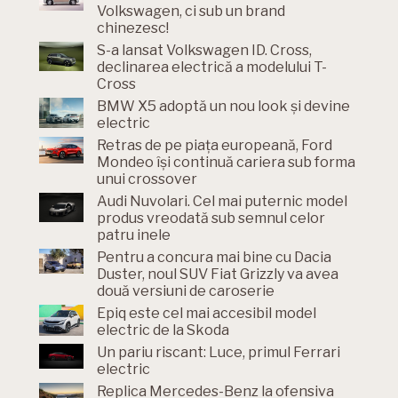
Volkswagen, ci sub un brand
chinezesc!
S-a lansat Volkswagen ID. Cross,
declinarea electrică a modelului T-
Cross
BMW X5 adoptă un nou look și devine
electric
Retras de pe piața europeană, Ford
Mondeo își continuă cariera sub forma
unui crossover
Audi Nuvolari. Cel mai puternic model
produs vreodată sub semnul celor
patru inele
Pentru a concura mai bine cu Dacia
Duster, noul SUV Fiat Grizzly va avea
două versiuni de caroserie
Epiq este cel mai accesibil model
electric de la Skoda
Un pariu riscant: Luce, primul Ferrari
electric
Replica Mercedes-Benz la ofensiva