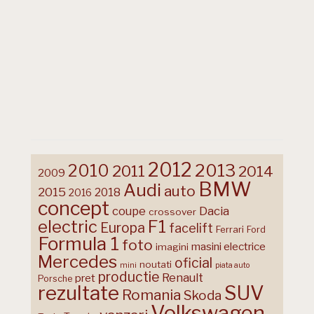
2012
2013
2010
2011
2014
2009
BMW
Audi
auto
2015
2018
2016
concept
coupe
Dacia
crossover
F1
electric
Europa
facelift
Ferrari
Ford
Formula 1
foto
masini electrice
imagini
Mercedes
oficial
noutati
mini
piata auto
productie
Renault
pret
Porsche
rezultate
SUV
Romania
Skoda
Volkswagen