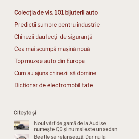
Colecția de vis. 101 bijuterii auto
Predicții sumbre pentru industrie
Chinezii dau lecții de siguranță
Cea mai scumpă mașină nouă
Top muzee auto din Europa
Cum au ajuns chinezii să domine
Dicționar de electromobilitate
Citește și
Noul vârf de gamă de la Audi se
numește Q9 și nu mai este un sedan
Beetle se relansează. Dar nu la