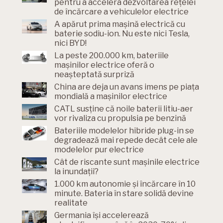
pentru a accelera dezvoltarea rețelei
de încărcare a vehiculelor electrice
A apărut prima mașină electrică cu
baterie sodiu-ion. Nu este nici Tesla,
nici BYD!
La peste 200.000 km, bateriile
mașinilor electrice oferă o
neașteptată surpriză
China are deja un avans imens pe piața
mondială a mașinilor electrice
CATL susține că noile baterii litiu-aer
vor rivaliza cu propulsia pe benzină
Bateriile modelelor hibride plug-in se
degradează mai repede decât cele ale
modelelor pur electrice
Cât de riscante sunt mașinile electrice
la inundații?
1.000 km autonomie și încărcare în 10
minute. Bateria în stare solidă devine
realitate
Germania își accelerează