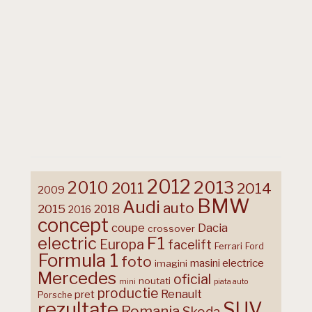
2012
2013
2010
2011
2014
2009
BMW
Audi
auto
2015
2018
2016
concept
coupe
Dacia
crossover
F1
electric
Europa
facelift
Ferrari
Ford
Formula 1
foto
masini electrice
imagini
Mercedes
oficial
noutati
mini
piata auto
productie
Renault
pret
Porsche
rezultate
SUV
Romania
Skoda