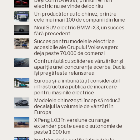
Deși controversat, primul Ferrari
electric nu se vinde deloc rău
Un producător auto chinez, printre
cele mai mari 100 de companii din lume
Noul SUV electric BMW iX3, un succes
fără precedent
Succes pentru modelele electrice
accesibile ale Grupului Volkswagen:
deja peste 70.000 de comenzi
Confruntată cu scăderea vânzărilor și
apariția unei concurențe acerbe, Dacia
își pregătește relansarea
Europa și-a îmbunătățit considerabil
infrastructura publică de încărcare
pentru mașinile electrice
Modelele chinezești încep să reducă
decalajul la volumele de vânzări în
Europa
XPeng L03 în versiune cu range
extender poate avea o autonomie de
peste 1.000 km
Ford deschide porțile fabricii de la