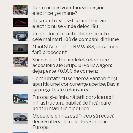
De ce nu mai vor chinezii mașini
electrice germane?
Deși controversat, primul Ferrari
electric nu se vinde deloc rău
Un producător auto chinez, printre
cele mai mari 100 de companii din lume
Noul SUV electric BMW iX3, un succes
fără precedent
Succes pentru modelele electrice
accesibile ale Grupului Volkswagen:
deja peste 70.000 de comenzi
Confruntată cu scăderea vânzărilor și
apariția unei concurențe acerbe, Dacia
își pregătește relansarea
Europa și-a îmbunătățit considerabil
infrastructura publică de încărcare
pentru mașinile electrice
Modelele chinezești încep să reducă
decalajul la volumele de vânzări în
Europa