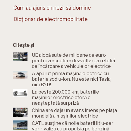
Cum au ajuns chinezii să domine
Dicționar de electromobilitate
Citește și
UE alocă sute de milioane de euro
pentru a accelera dezvoltarea rețelei
de încărcare a vehiculelor electrice
A apărut prima mașină electrică cu
baterie sodiu-ion. Nu este nici Tesla,
nici BYD!
La peste 200.000 km, bateriile
mașinilor electrice oferă o
neașteptată surpriză
China are deja un avans imens pe piața
mondială a mașinilor electrice
CATL susține că noile baterii litiu-aer
vor rivaliza cu propulsia pe benzină