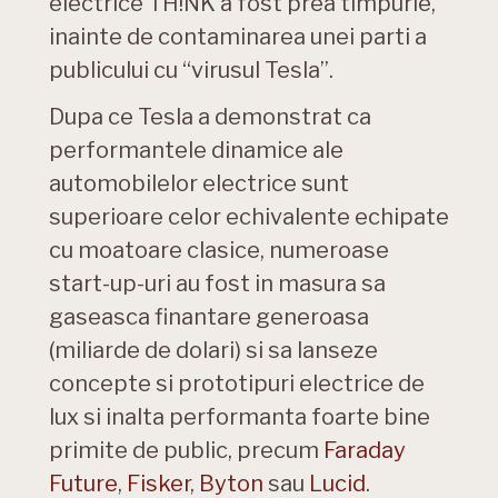
electrice TH!NK a fost prea timpurie,
inainte de contaminarea unei parti a
publicului cu “virusul Tesla”.
Dupa ce Tesla a demonstrat ca
performantele dinamice ale
automobilelor electrice sunt
superioare celor echivalente echipate
cu moatoare clasice, numeroase
start-up-uri au fost in masura sa
gaseasca finantare generoasa
(miliarde de dolari) si sa lanseze
concepte si prototipuri electrice de
lux si inalta performanta foarte bine
primite de public, precum
Faraday
Future
,
Fisker
,
Byton
sau
Lucid
.